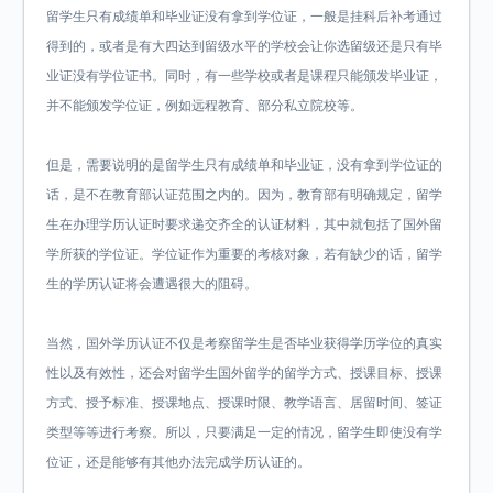
留学生只有成绩单和毕业证没有拿到学位证，一般是挂科后补考通过
得到的，或者是有大四达到留级水平的学校会让你选留级还是只有毕
业证没有学位证书。同时，有一些学校或者是课程只能颁发毕业证，
并不能颁发学位证，例如远程教育、部分私立院校等。
但是，需要说明的是留学生只有成绩单和毕业证，没有拿到学位证的
话，是不在教育部认证范围之内的。因为，教育部有明确规定，留学
生在办理学历认证时要求递交齐全的认证材料，其中就包括了国外留
学所获的学位证。学位证作为重要的考核对象，若有缺少的话，留学
生的学历认证将会遭遇很大的阻碍。
当然，国外学历认证不仅是考察留学生是否毕业获得学历学位的真实
性以及有效性，还会对留学生国外留学的留学方式、授课目标、授课
方式、授予标准、授课地点、授课时限、教学语言、居留时间、签证
类型等等进行考察。所以，只要满足一定的情况，留学生即使没有学
位证，还是能够有其他办法完成学历认证的。