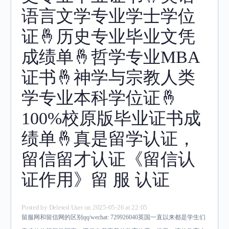
语言文学专业学士学位
证🤞历史专业毕业文凭
成绩单🤞哲学专业MBA
证书🤞神学与宗教人类
学专业本科学位证🤞
100%校原版毕业证书成
绩单🤞真是留学认证，
留信留才认证《留信认
证作用》留 服 认证
Posted by
Deleted User
on 2025-05-26 at 22:05
留服网和留信网的区别qq/wechat: 729926040英国一直以来都是学生们