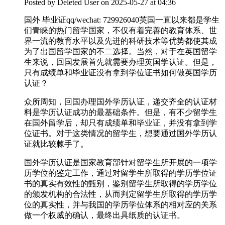
Posted by
Deleted User
on 2025-05-27 at 04:36
国外 毕业证qq/wechat: 729926040英国一直以来都是学生
们青睐的热门留学国家，不仅有着完善的教育体系、世
界一流的教育水平以及先进的科研技术等优势都使其成
为了出国留学国家的不二选择。当然，对于在英国留学
生来说，回国发展首先就需要办理英国学认证。但是，
只有成绩单和毕业证没有拿到学位证书如何做英国学历
认证？
众所周知，回国办理国外学历认证，递交齐全的认证材
料是学历认证成功的最基础条件。但是，有不少留学生
在国外留学后，却只有成绩单和毕业证，并没有拿到学
位证书。对于这类情况的留学生，想要通过国外学历认
证就比较棘手了。
国外学历认证是国家教育部针对留学生所开展的一项学
历学位的鉴定工作，通过对留学生所取得的学历学位证
书的真实有效性的甄别，鉴别留学生所取得的学历学位
的颁发机构的合法性，从而判定留学生所取得的学历学
位的真实性，并与我国的学历学位体系的相对应的关系
做一个权威的确认，最终出具纸质的认证书。