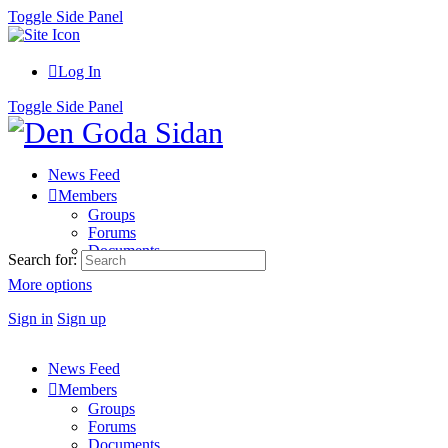
Toggle Side Panel
Log In
Toggle Side Panel
News Feed
Members
Groups
Forums
Documents
Search for:
More options
Sign in
Sign up
News Feed
Members
Groups
Forums
Documents