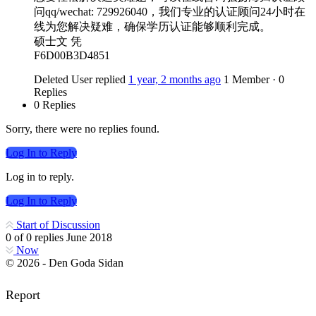
问qq/wechat: 729926040，我们专业的认证顾问24小时在
线为您解决疑难，确保学历认证能够顺利完成。
硕士文 凭
F6D00B3D4851
Deleted User
replied
1 year, 2 months ago
1 Member
·
0
Replies
0 Replies
Sorry, there were no replies found.
Log In to Reply
Log in to reply.
Log In to Reply
Start of Discussion
0
of
0
replies
June 2018
Now
© 2026 - Den Goda Sidan
Report