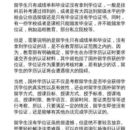
留学生只有成绩单和毕业证没有拿到学位证，一般是挂
科后补考通过得到的，或者是有大四达到留级水平的学
校会让你选留级还是只有毕业证没有学位证书。同时，
有一些学校或者是课程只能颁发毕业证，并不能颁发学
位证，例如远程教育、部分私立院校等。
但是，需要说明的是留学生只有成绩单和毕业证，没有
拿到学位证的话，是不在教育部认证范围之内的。因
为，教育部有明确规定，留学生在办理学历认证时要求
递交齐全的认证材料，其中就包括了国外留学所获的学
位证。学位证作为重要的考核对象，若有缺少的话，留
学生的学历认证将会遭遇很大的阻碍。
当然，国外学历认证不仅是考察留学生是否毕业获得学
历学位的真实性以及有效性，还会对留学生国外留学的
留学方式、授课目标、授课方式、授予标准、授课地
点、授课时限、教学语言、居留时间、签证类型等等进
行考察。所以，只要满足一定的情况，留学生即使没有
学位证，还是能够有其他办法完成学历认证的。
留学生没有学位证虽然很遗憾，但是绝不要轻言放弃。
想要轻松解决这类难题，可以在线咨询弘扬海归认证顾