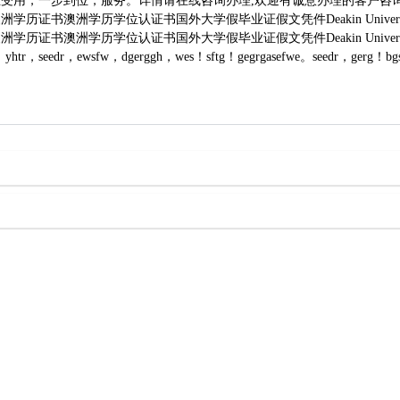
用，一步到位，服务。详情请在线咨询办理,欢迎有诚意办理的客户咨询！做澳
书澳洲学历学位认证书国外大学假毕业证假文凭件Deakin Universi
位认证书国外大学假毕业证假文凭件Deakin Universityerg，ewsfw。r
fw。yhtr，seedr，ewsfw，dgerggh，wes！sftg！gegrgasefwe。seedr，gerg！bg