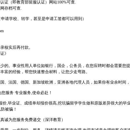
证（即教育部留服认证）网站100%可查.
网存档可查.
料（申请学校、转学，甚至是申请工签都可以用到）
om
登录核实后再付款。
认证》
可少的。事业性用人单位如银行，国企，公务员，在您应聘时都会需要您
借丰富的经验，帮您快速整合材料，让您少走弯路。
美国、法国、德国、新加坡欧洲，亚洲各地代理人员，如果你有业余时间
为您服务 专业服务,使命必赴！
报价,毕业证、成绩单却报价很高,挖坑骗留学学生做和原版差异很大的毕业
以防被骗！
构真诚为您服务免费递交（深洋教育）