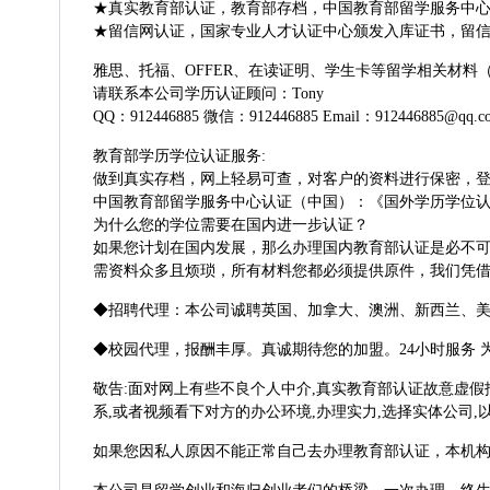
★真实教育部认证，教育部存档，中国教育部留学服务中心认
★留信网认证，国家专业人才认证中心颁发入库证书，留信
雅思、托福、OFFER、在读证明、学生卡等留学相关材
请联系本公司学历认证顾问：Tony
QQ：912446885 微信：912446885 Email：912446885@qq.c
教育部学历学位认证服务:
做到真实存档，网上轻易可查，对客户的资料进行保密，
中国教育部留学服务中心认证（中国）：《国外学历学位
为什么您的学位需要在国内进一步认证？
如果您计划在国内发展，那么办理国内教育部认证是必不
需资料众多且烦琐，所有材料您都必须提供原件，我们凭
◆招聘代理：本公司诚聘英国、加拿大、澳洲、新西兰、
◆校园代理，报酬丰厚。真诚期待您的加盟。24小时服务 
敬告:面对网上有些不良个人中介,真实教育部认证故意虚假
系,或者视频看下对方的办公环境,办理实力,选择实体公司,
如果您因私人原因不能正常自己去办理教育部认证，本机