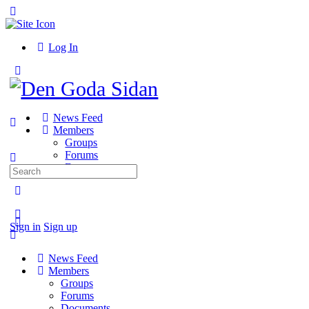
Toggle
Side
Panel
Log In
Toggle
Side
Panel
News Feed
Members
Groups
Forums
Documents
Search
for:
More
options
Sign in
Sign up
News Feed
Members
Groups
Forums
Documents