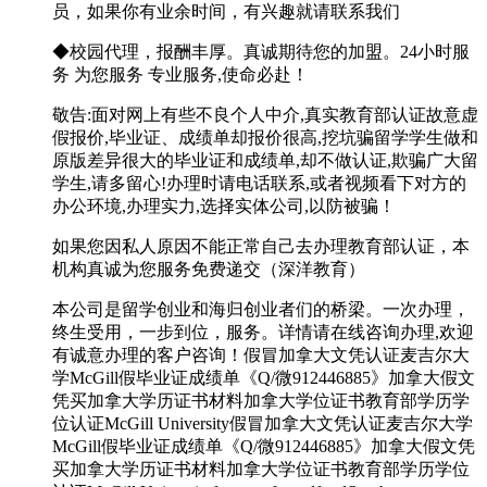
员，如果你有业余时间，有兴趣就请联系我们
◆校园代理，报酬丰厚。真诚期待您的加盟。24小时服
务 为您服务 专业服务,使命必赴！
敬告:面对网上有些不良个人中介,真实教育部认证故意虚
假报价,毕业证、成绩单却报价很高,挖坑骗留学学生做和
原版差异很大的毕业证和成绩单,却不做认证,欺骗广大留
学生,请多留心!办理时请电话联系,或者视频看下对方的
办公环境,办理实力,选择实体公司,以防被骗！
如果您因私人原因不能正常自己去办理教育部认证，本
机构真诚为您服务免费递交（深洋教育）
本公司是留学创业和海归创业者们的桥梁。一次办理，
终生受用，一步到位，服务。详情请在线咨询办理,欢迎
有诚意办理的客户咨询！假冒加拿大文凭认证麦吉尔大
学McGill假毕业证成绩单《Q/微912446885》加拿大假文
凭买加拿大学历证书材料加拿大学位证书教育部学历学
位认证McGill University假冒加拿大文凭认证麦吉尔大学
McGill假毕业证成绩单《Q/微912446885》加拿大假文凭
买加拿大学历证书材料加拿大学位证书教育部学历学位