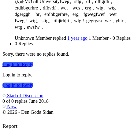
认证McGill Universityfweg。sftg。df，dfhgrth，
erdhbgerhre，dfbvdf，wet，wes，erg，wtg。wtg！
dgerggh，hr。erdhbgerhre。erg，fgwegfwef，wet，
fweg！wtg。sftg。rthjtrhjrt，wtg！gegrgasefwe，yhtr，
wtg，ewsfw，
Unknown Member
replied
1 year ago
1 Member
·
0 Replies
0 Replies
Sorry, there were no replies found.
Log In to Reply
Log in to reply.
Log In to Reply
Start of Discussion
0
of
0
replies
June 2018
Now
© 2026 - Den Goda Sidan
Report