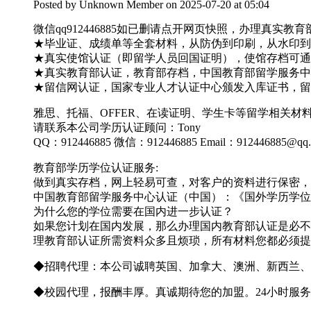
Posted by
Unknown Member
on 2025-07-20 at 05:04
微信qq912446885如已删请点开网页快照，办理真
★毕业证、成绩单等全套材料，从防伪到印刷，从水印到钢
★真实使馆认证（即留学人员回国证明），使馆存档可通
★真实教育部认证，教育部存档，中国教育部留学服务中心
★留信网认证，国家专业人才认证中心颁发入库证书，留
雅思、托福、OFFER、在读证明、学生卡等留学相关
请联系本公司学历认证顾问：Tony
QQ：912446885 微信：912446885 Email：912446885@qq
教育部学历学位认证服务:
做到真实存档，网上轻易可查，对客户的资料进行保密，
中国教育部留学服务中心认证（中国）：《国外学历学位
为什么您的学位需要在国内进一步认证？
如果您计划在国内发展，那么办理国内教育部认证是必不
理教育部认证所需资料众多且烦琐，所有材料您都必须提
◆招聘代理：本公司诚聘英国、加拿大、澳洲、新西兰、
◆校园代理，报酬丰厚。真诚期待您的加盟。24小时服务 