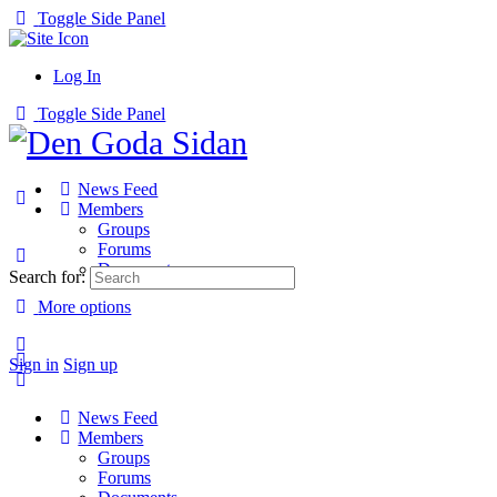
Toggle Side Panel
Log In
Toggle Side Panel
News Feed
Members
Groups
Forums
Documents
Search for:
More options
Sign in
Sign up
News Feed
Members
Groups
Forums