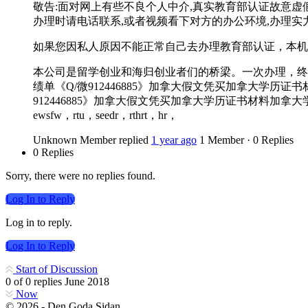
敬告:面对网上有些不良个人中介,真实教育部认证故意虚
办理时请电话联系,或者视频看下对方的办公环境,办理实力
如果您因私人原因不能正常自己去办理教育部认证，本机
本公司是留学创业和海归创业者们的桥梁。一次办理，终
绩单《Q/微912446885》加拿大假文凭买加拿大学历证书
912446885》加拿大假文凭买加拿大学历证书材料加拿大学位证书教育部学历学
ewsfw，rtu，seedr，rthrt，hr，
Unknown Member
replied
1 year ago
1 Member
·
0 Replies
0 Replies
Sorry, there were no replies found.
Log In to Reply
Log in to reply.
Log In to Reply
Start of Discussion
0
of
0
replies
June 2018
Now
© 2026 - Den Goda Sidan