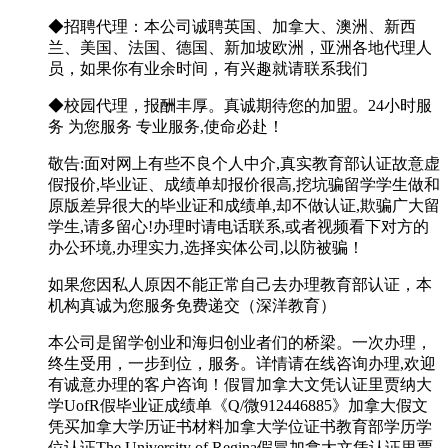
◆招聘代理：本公司诚聘英国、加拿大、澳洲、新西
兰、美国、法国、德国、新加坡欧洲，亚洲各地代理人
员，如果你有业余时间，有兴趣就请联系我们
◆校园代理，报酬丰厚。真诚期待您的加盟。24小时服
务 为您服务 专业服务,使命必赴！
敬告:面对网上有些不良个人中介,真实教育部认证故意虚
假报价,毕业证、成绩单却报价很高,挖坑骗留学学生做和
原版差异很大的毕业证和成绩单,却不做认证,欺骗广大留
学生,请多留心!办理时请电话联系,或者视频看下对方的
办公环境,办理实力,选择实体公司,以防被骗！
如果您因私人原因不能正常自己去办理教育部认证，本
机构真诚为您服务免费递交（深洋教育）
本公司是留学创业和海归创业者们的桥梁。一次办理，
终生受用，一步到位，服务。详情请在线咨询办理,欢迎
有诚意办理的客户咨询！假冒加拿大文凭认证里贾纳大
学UofR假毕业证成绩单《Q/微912446885》加拿大假文
凭买加拿大学历证书材料加拿大学位证书教育部学历学
位认证The University of Regina假冒加拿大文凭认证里贾