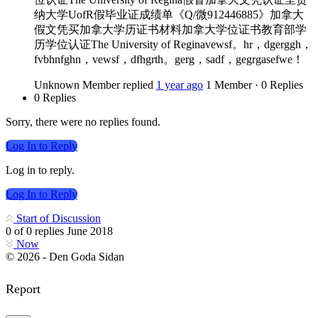
纳大学UofR假毕业证成绩单《Q/微912446885》加拿大
假文凭买加拿大学历证书材料加拿大学位证书教育部学
历学位认证The University of Reginavewsf。hr，dgerggh，
fvbhnfghn，vewsf，dfhgrth。gerg，sadf，gegrgasefwe！
Unknown Member
replied
1 year ago
1 Member
·
0 Replies
0 Replies
Sorry, there were no replies found.
Log In to Reply
Log in to reply.
Log In to Reply
Start of Discussion
0
of
0
replies
June 2018
Now
© 2026 - Den Goda Sidan
Report