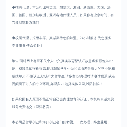
◆招聘代理：本公司诚聘英国、加拿大、澳洲、新西兰、美国、法
国、德国、新加坡欧洲，亚洲各地代理人员，如果你有业余时间，有
兴趣就请联系我们
◆校园代理，报酬丰厚。真诚期待您的加盟。24小时服务 为您服务
专业服务,使命必赴！
敬告:面对网上有些不良个人中介,真实教育部认证故意虚假报价,毕业
证、成绩单却报价很高,挖坑骗留学学生做和原版差异很大的毕业证和
成绩单,却不做认证,欺骗广大留学生,请多留心!办理时请电话联系,或者
视频看下对方的办公环境,办理实力,选择实体公司,以防被骗！
如果您因私人原因不能正常自己去办理教育部认证，本机构真诚为您
服务免费递交（深洋教育）
本公司是留学创业和海归创业者们的桥梁。一次办理，终生受用，一