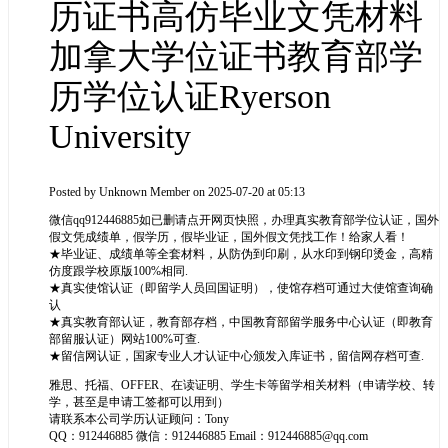
历证书高仿毕业文凭材料
加拿大学位证书教育部学
历学位认证Ryerson
University
Posted by
Unknown Member
on 2025-07-20 at 05:13
微信qq912446885如已删请点开网页快照，办理真实教育部学位认证，国外
假文凭成绩单，假学历，假毕业证，国外假文凭找工作！给家人看！
★毕业证、成绩单等全套材料，从防伪到印刷，从水印到钢印烫金，高精
仿度跟学校原版100%相同.
★真实使馆认证（即留学人员回国证明），使馆存档可通过大使馆查询确
认
★真实教育部认证，教育部存档，中国教育部留学服务中心认证（即教育
部留服认证）网站100%可查.
★留信网认证，国家专业人才认证中心颁发入库证书，留信网存档可查.
雅思、托福、OFFER、在读证明、学生卡等留学相关材料（申请学校、转
学，甚至是申请工签都可以用到）
请联系本公司学历认证顾问：Tony
QQ：912446885 微信：912446885 Email：912446885@qq.com