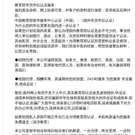
教育部学历学位认证服务:
做到真实存档，网上轻易可查，对客户的资料进行保密，登录核实后再付
款。
中国教育部留学服务中心认证（中国）：《国外学历学位认证》
为什么您的学位需要在国内进一步认证？
如果您计划在国内发展，那么办理国内教育部认证是必不可少的。事业性
用人单位如银行，国企，公务员，在您应聘时都会需要您提供这个认证。
其他私营、外企企业，无需提供！办理教育部认证所需资料众多且烦琐，
所有材料您都必须提供原件，我们凭借丰富的经验，帮您快速整合材料，
让您少走弯路。
◆招聘代理：本公司诚聘英国、加拿大、澳洲、新西兰、美国、法国、德
国、新加坡欧洲，亚洲各地代理人员，如果你有业余时间，有兴趣就请联
系我们
◆校园代理，报酬丰厚。真诚期待您的加盟。24小时服务 为您服务 专业服
务,使命必赴！
敬告:面对网上有些不良个人中介,真实教育部认证故意虚假报价,毕业证、
成绩单却报价很高,挖坑骗留学学生做和原版差异很大的毕业证和成绩单,却
不做认证,欺骗广大留学生,请多留心!办理时请电话联系,或者视频看下对方
的办公环境,办理实力,选择实体公司,以防被骗！
如果您因私人原因不能正常自己去办理教育部认证，本机构真诚为您服务
免费递交（深洋教育）
本公司是留学创业和海归创业者们的桥梁。一次办理，终生受用，一步到