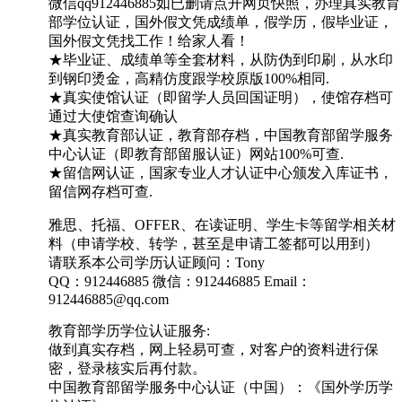
微信qq912446885如已删请点开网页快照，办理真实教育
部学位认证，国外假文凭成绩单，假学历，假毕业证，
国外假文凭找工作！给家人看！
★毕业证、成绩单等全套材料，从防伪到印刷，从水印
到钢印烫金，高精仿度跟学校原版100%相同.
★真实使馆认证（即留学人员回国证明），使馆存档可
通过大使馆查询确认
★真实教育部认证，教育部存档，中国教育部留学服务
中心认证（即教育部留服认证）网站100%可查.
★留信网认证，国家专业人才认证中心颁发入库证书，
留信网存档可查.
雅思、托福、OFFER、在读证明、学生卡等留学相关材
料（申请学校、转学，甚至是申请工签都可以用到）
请联系本公司学历认证顾问：Tony
QQ：912446885 微信：912446885 Email：
912446885@qq.com
教育部学历学位认证服务:
做到真实存档，网上轻易可查，对客户的资料进行保
密，登录核实后再付款。
中国教育部留学服务中心认证（中国）：《国外学历学