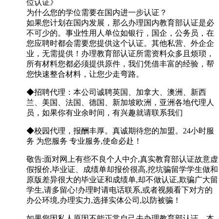
位认证》
为什么您的学位需要在国内进一步认证？
如果您计划在国内发展，那么办理国内教育部认证是必
不可少的。事业性用人单位如银行，国企，公务员，在
您应聘时都会需要您提供这个认证。其他私营、外企企
业，无需提供！办理教育部认证所需资料众多且烦琐，
所有材料您都必须提供原件，我们凭借丰富的经验，帮
您快速整合材料，让您少走弯路。
◆招聘代理：本公司诚聘英国、加拿大、澳洲、新西
兰、美国、法国、德国、新加坡欧洲，亚洲各地代理人
员，如果你有业余时间，有兴趣就请联系我们
◆校园代理，报酬丰厚。真诚期待您的加盟。24小时服
务 为您服务 专业服务,使命必赴！
敬告:面对网上有些不良个人中介,真实教育部认证故意虚
假报价,毕业证、成绩单却报价很高,挖坑骗留学学生做和
原版差异很大的毕业证和成绩单,却不做认证,欺骗广大留
学生,请多留心!办理时请电话联系,或者视频看下对方的
办公环境,办理实力,选择实体公司,以防被骗！
如果您因私人原因不能正常自己去办理教育部认证，本