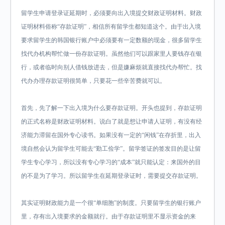
留学生申请登录证延期时，必须要向出入境提交财政证明材料。财政
证明材料俗称“存款证明”，相信所有留学生都知道这个。由于出入境
要求留学生的韩国银行账户中必须要有一定数额的现金，很多留学生
找代办机构帮忙做一份存款证明。虽然他们可以跟家里人要钱存在银
行，或者临时向别人借钱放进去，但是嫌麻烦就直接找代办帮忙。找
代办办理存款证明很简单，只要花一些辛苦费就可以。
首先，先了解一下出入境为什么要存款证明。开头也提到，存款证明
的正式名称是财政证明材料。说白了就是想让申请人证明，有没有经
济能力滞留在国外专心读书。如果没有一定的“闲钱”在存折里，出入
境自然会认为留学生可能去“勤工俭学”。留学签证的签发目的是让留
学生专心学习，所以没有专心学习的“成本”就只能认定：来国外的目
的不是为了学习。所以留学生在延期登录证时，需要提交存款证明。
其实证明财政能力是一个很“单细胞”的制度。只要留学生的银行账户
里，存有出入境要求的金额就行。由于存款证明里不显示资金的来